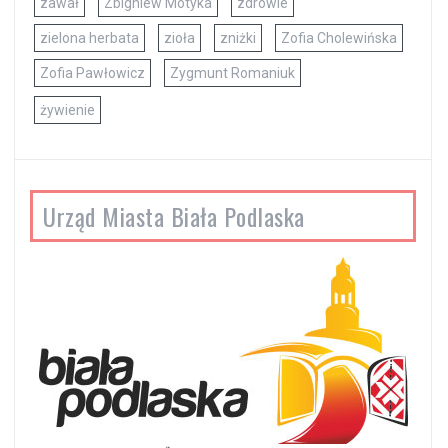
zawał
Zbigniew Motyka
zdrowie
zielona herbata
zioła
zniżki
Zofia Cholewińska
Zofia Pawłowicz
Zygmunt Romaniuk
żywienie
Urząd Miasta Biała Podlaska