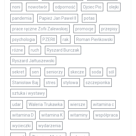
noni
nowotwór
odporność
Ojciec Pio
olejki
pandemia
Papież Jan Paweł II
potas
prace ręczne Zofii Zalewskiej
promocje
przepisy
psychologia
PZERII
rak
Roman Pieńkowski
różne
ruch
Ryszard Burczak
Ryszard Jałtuszewski
sekret
sen
seniorzy
skecze
soda
sól
Stanisław Baj
stres
stylowa
szczepionka
sztuka i wystawy
udar
Waleria Trukawka
wiersze
witamina c
witamina D
witamina K
witaminy
współpraca
wycieczki
wydarzenia