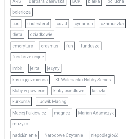
ARS
Barbara Zalewska
BCK
białka
ból ucha
bolerioza
cbd
cholesterol
covid
cynamon
czarnuszka
dieta
dziadkowie
emerytura
erasmus
fun
fundusze
fundusze unijne
imbir
jelita
jeżyny
kasza jęczmienna
KL Walerianki i Hobby Seniora
Kluby w powiecie
kluby osiedlowe
książki
kurkuma
Ludwik Maciąg
Maciej Falkiewicz
magnez
Marian Adamczyk
muzyka
nadciśnienie
Narodowe Czytanie
niepodległość