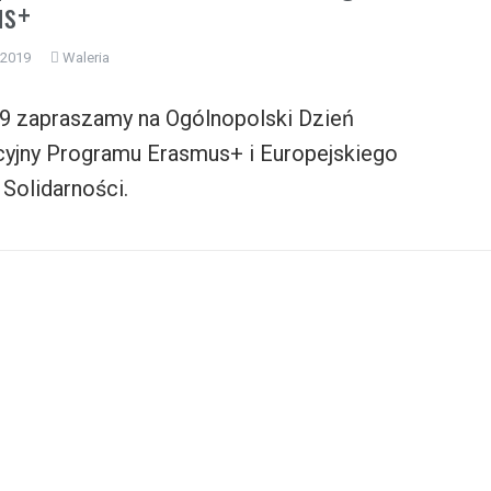
us+
 2019
Waleria
19 zapraszamy na Ogólnopolski Dzień
cyjny Programu Erasmus+ i Europejskiego
Solidarności.