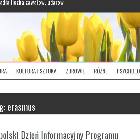
grawitację?
ątkowo bogaty profil odżywczy
URA
KULTURA I SZTUKA
ZDROWIE
RÓŻNE
PSYCHOLO
ózgu. „Są Świętym Graalem”
padła liczba zawałów, udarów
g:
erasmus
polski Dzień Informacyjny Programu