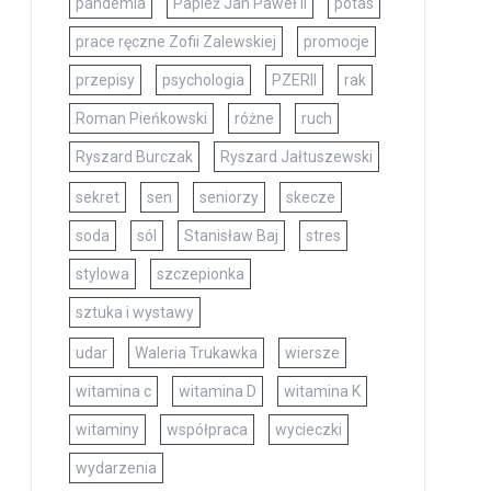
pandemia
Papież Jan Paweł II
potas
prace ręczne Zofii Zalewskiej
promocje
przepisy
psychologia
PZERII
rak
Roman Pieńkowski
różne
ruch
Ryszard Burczak
Ryszard Jałtuszewski
sekret
sen
seniorzy
skecze
soda
sól
Stanisław Baj
stres
stylowa
szczepionka
sztuka i wystawy
udar
Waleria Trukawka
wiersze
witamina c
witamina D
witamina K
witaminy
współpraca
wycieczki
wydarzenia