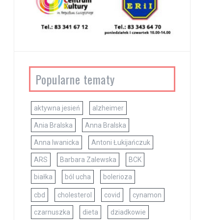
Popularne tematy
aktywna jesień
alzheimer
Ania Bralska
Anna Bralska
Anna Iwanicka
Antoni Łukijańczuk
ARS
Barbara Zalewska
BCK
białka
ból ucha
bolerioza
cbd
cholesterol
covid
cynamon
czarnuszka
dieta
dziadkowie