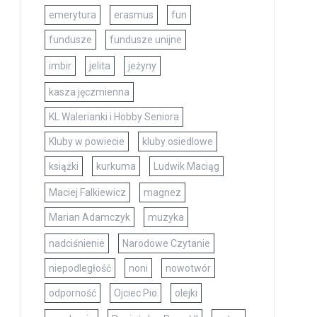
emerytura
erasmus
fun
fundusze
fundusze unijne
imbir
jelita
jeżyny
kasza jęczmienna
KL Walerianki i Hobby Seniora
Kluby w powiecie
kluby osiedlowe
książki
kurkuma
Ludwik Maciąg
Maciej Falkiewicz
magnez
Marian Adamczyk
muzyka
nadciśnienie
Narodowe Czytanie
niepodległość
noni
nowotwór
odporność
Ojciec Pio
olejki