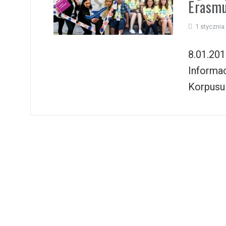
Erasm
i
1 stycznia
8.01.20
Informa
Korpusu 