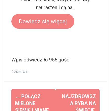
neurastenii są na…
Dowiedz się więcej
Wpis odwiedziło 955 gości
ZDROWIE
Z
←
POŁĄCZ
NAJZDROWSZ
o
MIELONE
A RYBA NA
SIEMIĘ LNIANE
ŚWIECIE.