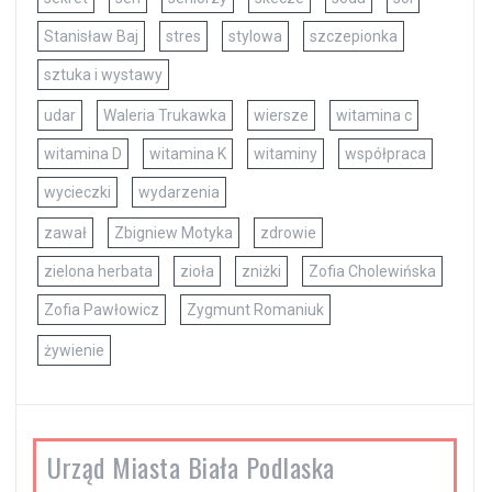
Stanisław Baj
stres
stylowa
szczepionka
sztuka i wystawy
udar
Waleria Trukawka
wiersze
witamina c
witamina D
witamina K
witaminy
współpraca
wycieczki
wydarzenia
zawał
Zbigniew Motyka
zdrowie
zielona herbata
zioła
zniżki
Zofia Cholewińska
Zofia Pawłowicz
Zygmunt Romaniuk
żywienie
Urząd Miasta Biała Podlaska