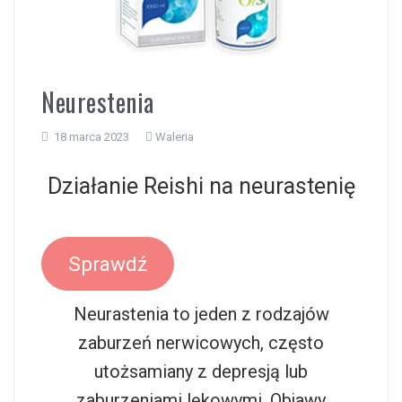
i
Neurestenia
18 marca 2023
Waleria
Działanie Reishi na neurastenię
Sprawdź
Neurastenia to jeden z rodzajów
zaburzeń nerwicowych, często
utożsamiany z depresją lub
zaburzeniami lękowymi. Objawy