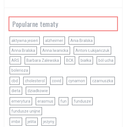
Popularne tematy
aktywna jesień
alzheimer
Ania Bralska
Anna Bralska
Anna Iwanicka
Antoni Łukijańczuk
ARS
Barbara Zalewska
BCK
białka
ból ucha
bolerioza
cbd
cholesterol
covid
cynamon
czarnuszka
dieta
dziadkowie
emerytura
erasmus
fun
fundusze
fundusze unijne
imbir
jelita
jeżyny