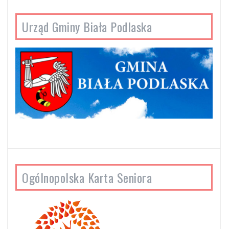
Urząd Gminy Biała Podlaska
Ogólnopolska Karta Seniora