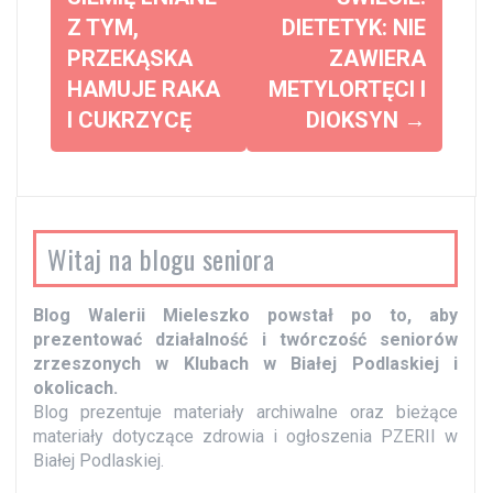
b
Z TYM,
DIETETYK: NIE
a
PRZEKĄSKA
ZAWIERA
c
HAMUJE RAKA
METYLORTĘCI I
z
I CUKRZYCĘ
DIOKSYN
→
w
p
i
s
Witaj na blogu seniora
y
Blog Walerii Mieleszko powstał po to, aby
prezentować działalność i twórczość seniorów
zrzeszonych w Klubach w Białej Podlaskiej i
okolicach.
Blog prezentuje materiały archiwalne oraz bieżące
materiały dotyczące zdrowia i ogłoszenia PZERII w
Białej Podlaskiej.