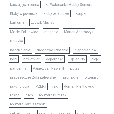
kasza jęczmienna
KL Walerianki i Hobby Seniora
Kluby w powiecie
kluby osiedlowe
książki
kurkuma
Ludwik Maciąg
Maciej Falkiewicz
magnez
Marian Adamczyk
muzyka
nadciśnienie
Narodowe Czytanie
niepodległość
noni
nowotwór
odporność
Ojciec Pio
olejki
pandemia
Papież Jan Paweł II
potas
prace ręczne Zofii Zalewskiej
promocje
przepisy
psychologia
PZERII
rak
Roman Pieńkowski
różne
ruch
Ryszard Burczak
Ryszard Jałtuszewski
sekret
sen
seniorzy
skecze
soda
sól