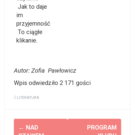
Jak to daje
im
przyjemność
To ciągłe
klikanie.
Autor: Zofia Pawłowicz
Wpis odwiedziło 2 171 gości
LITERATURA
Z
←
NAD
PROGRAM