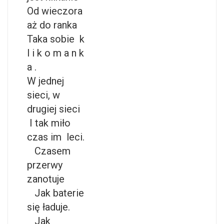
Od wieczora
aż do ranka
Taka sobie k
l i k o m a n k
a .
W jednej
sieci, w
drugiej sieci
I tak miło
czas im leci.
Czasem
przerwy
zanotuje
Jak baterie
się ładuje.
Jak