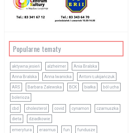
Popularne tematy
aktywna jesień
alzheimer
Ania Bralska
Anna Bralska
Anna Iwanicka
Antoni Łukijańczuk
ARS
Barbara Zalewska
BCK
białka
ból ucha
bolerioza
cbd
cholesterol
covid
cynamon
czarnuszka
dieta
dziadkowie
emerytura
erasmus
fun
fundusze