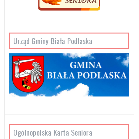
Urząd Gminy Biała Podlaska
Ogólnopolska Karta Seniora