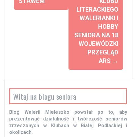
o
STAWEM
KLUBU
LITERACKIEGO
b
WALERIANKI I
a
HOBBY
c
SENIORA NA 18
z
WOJEWÓDZKI
w
PRZEGLĄD
p
ARS
→
i
s
y
Witaj na blogu seniora
Blog Walerii Mieleszko powstał po to, aby
prezentować działalność i twórczość seniorów
zrzeszonych w Klubach w Białej Podlaskiej i
okolicach.