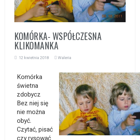
i
KOMÓRKA- WSPÓŁCZESNA
KLIKOMANKA
12 kwietnia 2018
Waleria
Komórka
świetna
zdobycz
Bez niej się
nie można
obyć.
Czytać, pisać
czy rysować