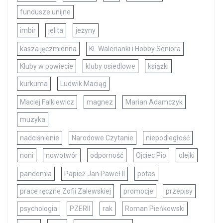
fundusze unijne
imbir
jelita
jeżyny
kasza jęczmienna
KL Walerianki i Hobby Seniora
Kluby w powiecie
kluby osiedlowe
książki
kurkuma
Ludwik Maciąg
Maciej Falkiewicz
magnez
Marian Adamczyk
muzyka
nadciśnienie
Narodowe Czytanie
niepodległość
noni
nowotwór
odporność
Ojciec Pio
olejki
pandemia
Papież Jan Paweł II
potas
prace ręczne Zofii Zalewskiej
promocje
przepisy
psychologia
PZERII
rak
Roman Pieńkowski