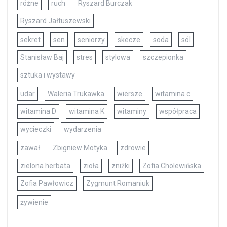
różne
ruch
Ryszard Burczak
Ryszard Jałtuszewski
sekret
sen
seniorzy
skecze
soda
sól
Stanisław Baj
stres
stylowa
szczepionka
sztuka i wystawy
udar
Waleria Trukawka
wiersze
witamina c
witamina D
witamina K
witaminy
współpraca
wycieczki
wydarzenia
zawał
Zbigniew Motyka
zdrowie
zielona herbata
zioła
zniżki
Zofia Cholewińska
Zofia Pawłowicz
Zygmunt Romaniuk
żywienie