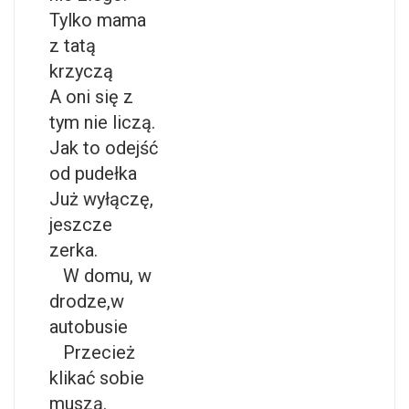
Tylko mama
z tatą
krzyczą
A oni się z
tym nie liczą.
Jak to odejść
od pudełka
Już wyłączę,
jeszcze
zerka.
W domu, w
drodze,w
autobusie
Przecież
klikać sobie
muszą.