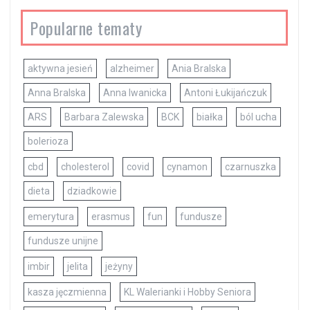
Popularne tematy
aktywna jesień
alzheimer
Ania Bralska
Anna Bralska
Anna Iwanicka
Antoni Łukijańczuk
ARS
Barbara Zalewska
BCK
białka
ból ucha
bolerioza
cbd
cholesterol
covid
cynamon
czarnuszka
dieta
dziadkowie
emerytura
erasmus
fun
fundusze
fundusze unijne
imbir
jelita
jeżyny
kasza jęczmienna
KL Walerianki i Hobby Seniora