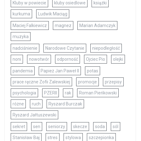
Kluby w powiecie
kluby osiedlowe
książki
kurkuma
Ludwik Maciąg
Maciej Falkiewicz
magnez
Marian Adamczyk
muzyka
nadciśnienie
Narodowe Czytanie
niepodległość
noni
nowotwór
odporność
Ojciec Pio
olejki
pandemia
Papież Jan Paweł II
potas
prace ręczne Zofii Zalewskiej
promocje
przepisy
psychologia
PZERII
rak
Roman Pieńkowski
różne
ruch
Ryszard Burczak
Ryszard Jałtuszewski
sekret
sen
seniorzy
skecze
soda
sól
Stanisław Baj
stres
stylowa
szczepionka