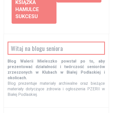
KSIĄŻKA
c
HAMULCE
z
SUKCESU
w
p
i
s
Witaj na blogu seniora
y
Blog Walerii Mieleszko powstał po to, aby
prezentować działalność i twórczość seniorów
zrzeszonych w Klubach w Białej Podlaskiej i
okolicach.
Blog prezentuje materiały archiwalne oraz bieżące
materiały dotyczące zdrowia i ogłoszenia PZERII w
Białej Podlaskiej.