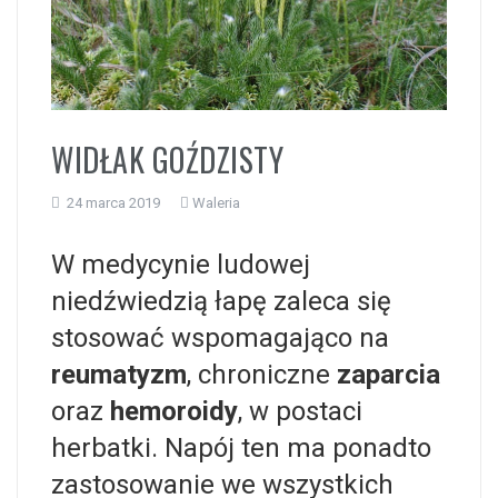
i
WIDŁAK GOŹDZISTY
24 marca 2019
Waleria
W medycynie ludowej
niedźwiedzią łapę zaleca się
stosować wspomagająco na
reumatyzm
, chroniczne
zaparcia
oraz
hemoroidy
, w postaci
herbatki. Napój ten ma ponadto
zastosowanie we wszystkich