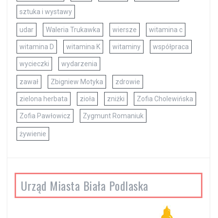
sztuka i wystawy
udar
Waleria Trukawka
wiersze
witamina c
witamina D
witamina K
witaminy
współpraca
wycieczki
wydarzenia
zawał
Zbigniew Motyka
zdrowie
zielona herbata
zioła
zniżki
Zofia Cholewińska
Zofia Pawłowicz
Zygmunt Romaniuk
żywienie
Urząd Miasta Biała Podlaska