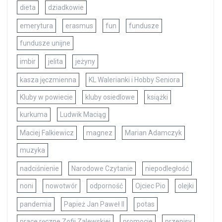
dieta
dziadkowie
emerytura
erasmus
fun
fundusze
fundusze unijne
imbir
jelita
jeżyny
kasza jęczmienna
KL Walerianki i Hobby Seniora
Kluby w powiecie
kluby osiedlowe
książki
kurkuma
Ludwik Maciąg
Maciej Falkiewicz
magnez
Marian Adamczyk
muzyka
nadciśnienie
Narodowe Czytanie
niepodległość
noni
nowotwór
odporność
Ojciec Pio
olejki
pandemia
Papież Jan Paweł II
potas
prace ręczne Zofii Zalewskiej
promocje
przepisy