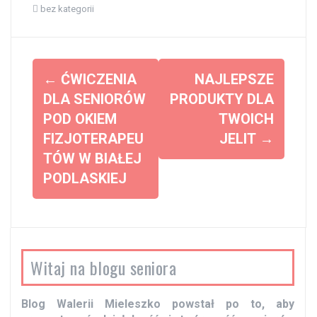
bez kategorii
Z
←
ĆWICZENIA
NAJLEPSZE
o
DLA SENIORÓW
PRODUKTY DLA
POD OKIEM
TWOICH
b
FIZJOTERAPEU
JELIT
→
a
TÓW W BIAŁEJ
c
PODLASKIEJ
z
w
p
i
Witaj na blogu seniora
s
y
Blog Walerii Mieleszko powstał po to, aby