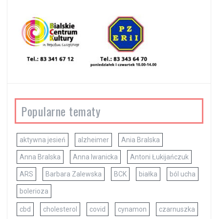
Popularne tematy
aktywna jesień
alzheimer
Ania Bralska
Anna Bralska
Anna Iwanicka
Antoni Łukijańczuk
ARS
Barbara Zalewska
BCK
białka
ból ucha
bolerioza
cbd
cholesterol
covid
cynamon
czarnuszka