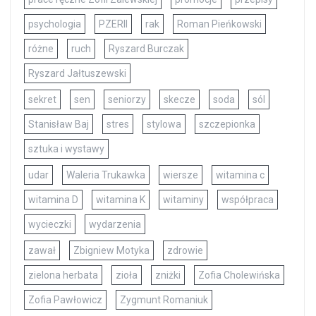
psychologia
PZERII
rak
Roman Pieńkowski
różne
ruch
Ryszard Burczak
Ryszard Jałtuszewski
sekret
sen
seniorzy
skecze
soda
sól
Stanisław Baj
stres
stylowa
szczepionka
sztuka i wystawy
udar
Waleria Trukawka
wiersze
witamina c
witamina D
witamina K
witaminy
współpraca
wycieczki
wydarzenia
zawał
Zbigniew Motyka
zdrowie
zielona herbata
zioła
zniżki
Zofia Cholewińska
Zofia Pawłowicz
Zygmunt Romaniuk