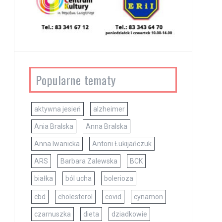
Popularne tematy
aktywna jesień
alzheimer
Ania Bralska
Anna Bralska
Anna Iwanicka
Antoni Łukijańczuk
ARS
Barbara Zalewska
BCK
białka
ból ucha
bolerioza
cbd
cholesterol
covid
cynamon
czarnuszka
dieta
dziadkowie