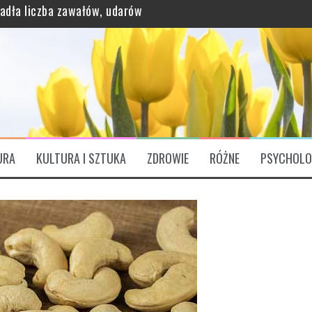
grawitację?
ątkowo bogaty profil odżywczy
URA
KULTURA I SZTUKA
ZDROWIE
RÓŻNE
PSYCHOLO
ózgu. „Są Świętym Graalem”
padła liczba zawałów, udarów