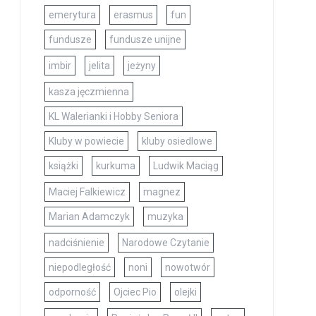
emerytura
erasmus
fun
fundusze
fundusze unijne
imbir
jelita
jeżyny
kasza jęczmienna
KL Walerianki i Hobby Seniora
Kluby w powiecie
kluby osiedlowe
książki
kurkuma
Ludwik Maciąg
Maciej Falkiewicz
magnez
Marian Adamczyk
muzyka
nadciśnienie
Narodowe Czytanie
niepodległość
noni
nowotwór
odporność
Ojciec Pio
olejki