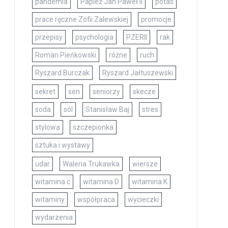
pandemia
Papież Jan Paweł II
potas
prace ręczne Zofii Zalewskiej
promocje
przepisy
psychologia
PZERII
rak
Roman Pieńkowski
różne
ruch
Ryszard Burczak
Ryszard Jałtuszewski
sekret
sen
seniorzy
skecze
soda
sól
Stanisław Baj
stres
stylowa
szczepionka
sztuka i wystawy
udar
Waleria Trukawka
wiersze
witamina c
witamina D
witamina K
witaminy
współpraca
wycieczki
wydarzenia