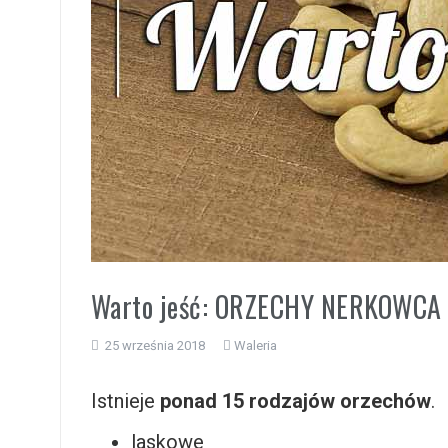
i
Warto jeść: ORZECHY NERKOWCA
25 września 2018
Waleria
Istnieje
ponad 15 rodzajów orzechów
.
laskowe