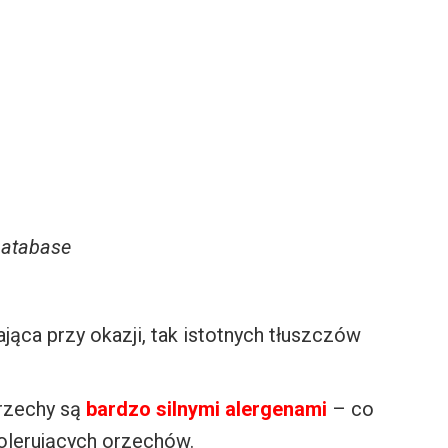
Database
jąca przy okazji, tak istotnych tłuszczów
orzechy są
bardzo silnymi alergenami
– co
olerujących orzechów.