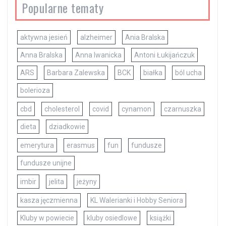
Popularne tematy
aktywna jesień
alzheimer
Ania Bralska
Anna Bralska
Anna Iwanicka
Antoni Łukijańczuk
ARS
Barbara Zalewska
BCK
białka
ból ucha
bolerioza
cbd
cholesterol
covid
cynamon
czarnuszka
dieta
dziadkowie
emerytura
erasmus
fun
fundusze
fundusze unijne
imbir
jelita
jeżyny
kasza jęczmienna
KL Walerianki i Hobby Seniora
Kluby w powiecie
kluby osiedlowe
książki