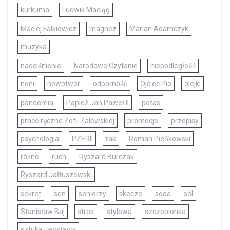
kurkuma
Ludwik Maciąg
Maciej Falkiewicz
magnez
Marian Adamczyk
muzyka
nadciśnienie
Narodowe Czytanie
niepodległość
noni
nowotwór
odporność
Ojciec Pio
olejki
pandemia
Papież Jan Paweł II
potas
prace ręczne Zofii Zalewskiej
promocje
przepisy
psychologia
PZERII
rak
Roman Pieńkowski
różne
ruch
Ryszard Burczak
Ryszard Jałtuszewski
sekret
sen
seniorzy
skecze
soda
sól
Stanisław Baj
stres
stylowa
szczepionka
sztuka i wystawy