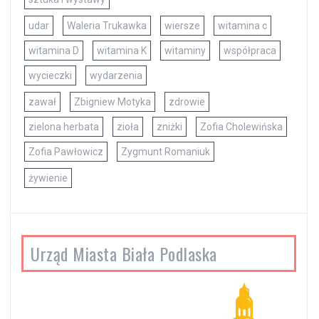
udar
Waleria Trukawka
wiersze
witamina c
witamina D
witamina K
witaminy
współpraca
wycieczki
wydarzenia
zawał
Zbigniew Motyka
zdrowie
zielona herbata
zioła
zniżki
Zofia Cholewińska
Zofia Pawłowicz
Zygmunt Romaniuk
żywienie
Urząd Miasta Biała Podlaska