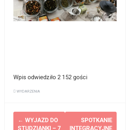
Wpis odwiedziło 2 152 gości
WYDARZENIA
Z
←
WYJAZD DO
SPOTKANIE
STUDZIANKI – 7
INTEGRACYJNE