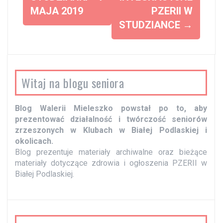
o
MAJA 2019
PZERII W
b
STUDZIANCE
→
a
c
z
w
Witaj na blogu seniora
p
i
Blog Walerii Mieleszko powstał po to, aby
s
prezentować działalność i twórczość seniorów
y
zrzeszonych w Klubach w Białej Podlaskiej i
okolicach.
Blog prezentuje materiały archiwalne oraz bieżące
materiały dotyczące zdrowia i ogłoszenia PZERII w
Białej Podlaskiej.