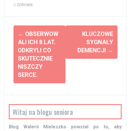
ZDROWIE
Z
←
OBSERWOW
KLUCZOWE
o
ALI ICH 8 LAT.
SYGNAŁY
ODKRYLI CO
DEMENCJI
→
b
SKUTECZNIE
a
NISZCZY
c
SERCE.
z
w
p
i
Witaj na blogu seniora
s
y
Blog Walerii Mieleszko powstał po to, aby