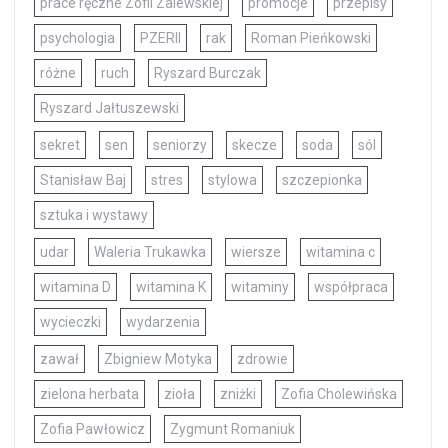
prace ręczne Zofii Zalewskiej
promocje
przepisy
psychologia
PZERII
rak
Roman Pieńkowski
różne
ruch
Ryszard Burczak
Ryszard Jałtuszewski
sekret
sen
seniorzy
skecze
soda
sól
Stanisław Baj
stres
stylowa
szczepionka
sztuka i wystawy
udar
Waleria Trukawka
wiersze
witamina c
witamina D
witamina K
witaminy
współpraca
wycieczki
wydarzenia
zawał
Zbigniew Motyka
zdrowie
zielona herbata
zioła
zniżki
Zofia Cholewińska
Zofia Pawłowicz
Zygmunt Romaniuk