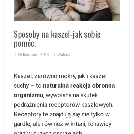
i
Sposoby na kaszel-jak sobie
pomóc.
26 listopada 2024
Waleria
Kaszel, zarówno mokry, jak i kaszel
suchy – to
naturalna reakcja obronna
organizmu
, wywołana na skutek
podrażnienia receptorów kaszlowych.
Receptory te znajdują się nie tylko w
gardle, ale również w krtani, tchawicy
oraz w dużych oskrzelach.