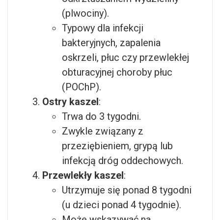
(plwociny).
Typowy dla infekcji
bakteryjnych, zapalenia
oskrzeli, płuc czy przewlekłej
obturacyjnej choroby płuc
(POChP).
Ostry kaszel
:
Trwa do 3 tygodni.
Zwykle związany z
przeziębieniem, grypą lub
infekcją dróg oddechowych.
Przewlekły kaszel
:
Utrzymuje się ponad 8 tygodni
(u dzieci ponad 4 tygodnie).
Może wskazywać na