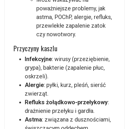
poważniejsze problemy, jak
astma, POChP, alergie, refluks,
przewlekłe zapalenie zatok
czy nowotwory.
Przyczyny kaszlu
Infekcyjne
: wirusy (przeziębienie,
grypa), bakterie (zapalenie płuc,
oskrzeli).
Alergie
: pyłki, kurz, pleśń, sierść
zwierząt.
Refluks żołądkowo-przełykowy
:
drażnienie przełyku i gardła.
Astma
: związana z dusznościami,
świszczącym oddechem.