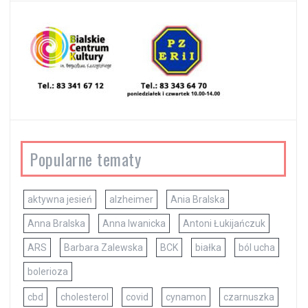
Popularne tematy
aktywna jesień
alzheimer
Ania Bralska
Anna Bralska
Anna Iwanicka
Antoni Łukijańczuk
ARS
Barbara Zalewska
BCK
białka
ból ucha
bolerioza
cbd
cholesterol
covid
cynamon
czarnuszka