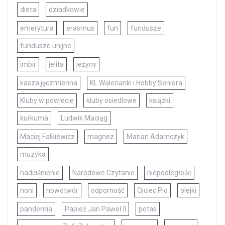
dieta
dziadkowie
emerytura
erasmus
fun
fundusze
fundusze unijne
imbir
jelita
jeżyny
kasza jęczmienna
KL Walerianki i Hobby Seniora
Kluby w powiecie
kluby osiedlowe
książki
kurkuma
Ludwik Maciąg
Maciej Falkiewicz
magnez
Marian Adamczyk
muzyka
nadciśnienie
Narodowe Czytanie
niepodległość
noni
nowotwór
odporność
Ojciec Pio
olejki
pandemia
Papież Jan Paweł II
potas