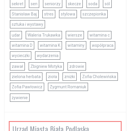
sekret
sen
seniorzy
skecze
soda
sól
Stanisław Baj
stres
stylowa
szczepionka
sztuka i wystawy
udar
Waleria Trukawka
wiersze
witamina c
witamina D
witamina K
witaminy
współpraca
wycieczki
wydarzenia
zawał
Zbigniew Motyka
zdrowie
zielona herbata
zioła
zniżki
Zofia Cholewińska
Zofia Pawłowicz
Zygmunt Romaniuk
żywienie
Urząd Miasta Biała Podlaska