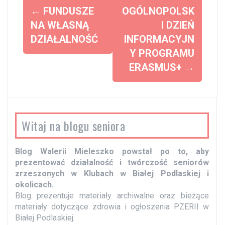
Z
←
FUNDUSZE
OGÓLNOPOLSK
o
NA WŁASNĄ
I DZIEŃ
DZIAŁALNOŚĆ
INFORMACYJN
b
Y PROGRAMU
a
ERASMUS+
→
c
z
w
p
Witaj na blogu seniora
i
s
Blog Walerii Mieleszko powstał po to, aby
y
prezentować działalność i twórczość seniorów
zrzeszonych w Klubach w Białej Podlaskiej i
okolicach.
Blog prezentuje materiały archiwalne oraz bieżące
materiały dotyczące zdrowia i ogłoszenia PZERII w
Białej Podlaskiej.