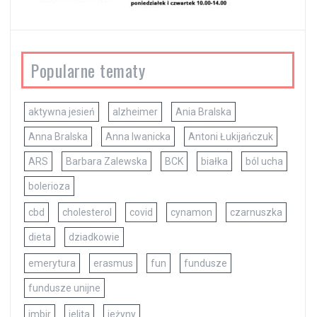
Popularne tematy
aktywna jesień
alzheimer
Ania Bralska
Anna Bralska
Anna Iwanicka
Antoni Łukijańczuk
ARS
Barbara Zalewska
BCK
białka
ból ucha
bolerioza
cbd
cholesterol
covid
cynamon
czarnuszka
dieta
dziadkowie
emerytura
erasmus
fun
fundusze
fundusze unijne
imbir
jelita
jeżyny