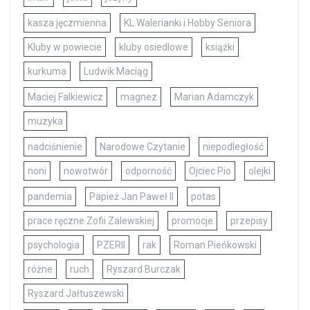
kasza jęczmienna
KL Walerianki i Hobby Seniora
Kluby w powiecie
kluby osiedlowe
książki
kurkuma
Ludwik Maciąg
Maciej Falkiewicz
magnez
Marian Adamczyk
muzyka
nadciśnienie
Narodowe Czytanie
niepodległość
noni
nowotwór
odporność
Ojciec Pio
olejki
pandemia
Papież Jan Paweł II
potas
prace ręczne Zofii Zalewskiej
promocje
przepisy
psychologia
PZERII
rak
Roman Pieńkowski
różne
ruch
Ryszard Burczak
Ryszard Jałtuszewski