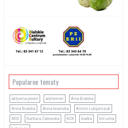
Popularne tematy
aktywna jesień
alzheimer
Ania Bralska
Anna Bralska
Anna Iwanicka
Antoni Łukijańczuk
ARS
Barbara Zalewska
BCK
białka
ból ucha