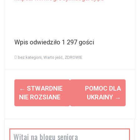
Wpis odwiedziło 1 297 gości
bez kategorii
,
Warto jeść
,
ZDROWIE
Z
←
STWARDNIE
POMOC DLA
o
NIE ROZSIANE
UKRAINY
→
b
a
c
z
Witaj na blogu seniora