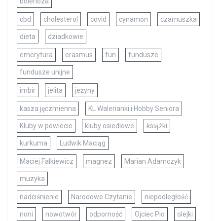
bolerioza
cbd
cholesterol
covid
cynamon
czarnuszka
dieta
dziadkowie
emerytura
erasmus
fun
fundusze
fundusze unijne
imbir
jelita
jeżyny
kasza jęczmienna
KL Walerianki i Hobby Seniora
Kluby w powiecie
kluby osiedlowe
książki
kurkuma
Ludwik Maciąg
Maciej Falkiewicz
magnez
Marian Adamczyk
muzyka
nadciśnienie
Narodowe Czytanie
niepodległość
noni
nowotwór
odporność
Ojciec Pio
olejki