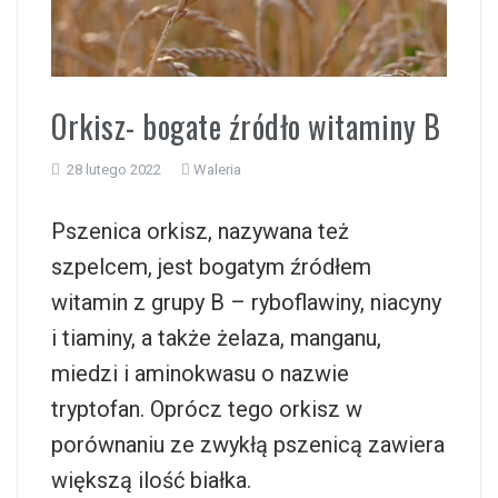
i
Orkisz- bogate źródło witaminy B
28 lutego 2022
Waleria
Pszenica orkisz, nazywana też
szpelcem, jest bogatym źródłem
witamin z grupy B – ryboflawiny, niacyny
i tiaminy, a także żelaza, manganu,
miedzi i aminokwasu o nazwie
tryptofan. Oprócz tego orkisz w
porównaniu ze zwykłą pszenicą zawiera
większą ilość białka.