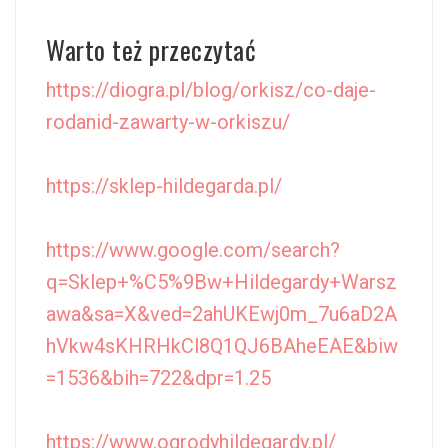
Warto też przeczytać
https://diogra.pl/blog/orkisz/co-daje-
rodanid-zawarty-w-orkiszu/
https://sklep-hildegarda.pl/
https://www.google.com/search?
q=Sklep+%C5%9Bw+Hildegardy+Warsz
awa&sa=X&ved=2ahUKEwj0m_7u6aD2A
hVkw4sKHRHkCl8Q1QJ6BAheEAE&biw
=1536&bih=722&dpr=1.25
https://www.ogrodyhildegardy.pl/