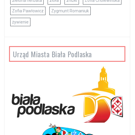
zielona herbata
zioła
zniżki
Zofia Cholewińska
Zofia Pawłowicz
Zygmunt Romaniuk
żywienie
Urząd Miasta Biała Podlaska