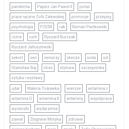
pandemia
Papież Jan Paweł II
potas
prace ręczne Zofii Zalewskiej
promocje
przepisy
psychologia
PZERII
rak
Roman Pieńkowski
różne
ruch
Ryszard Burczak
Ryszard Jałtuszewski
sekret
sen
seniorzy
skecze
soda
sól
Stanisław Baj
stres
stylowa
szczepionka
sztuka i wystawy
udar
Waleria Trukawka
wiersze
witamina c
witamina D
witamina K
witaminy
współpraca
wycieczki
wydarzenia
zawał
Zbigniew Motyka
zdrowie