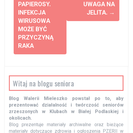
PAPIEROSY.
UWAGA NA
b
INFEKCJA
JELITA.
→
a
WIRUSOWA
c
MOŻE BYĆ
z
PRZYCZYNĄ
w
RAKA
p
i
s
y
Witaj na blogu seniora
Blog Walerii Mieleszko powstał po to, aby
prezentować działalność i twórczość seniorów
zrzeszonych w Klubach w Białej Podlaskiej i
okolicach.
Blog prezentuje materiały archiwalne oraz bieżące
materiały dotyczące zdrowia i ogłoszenia PZERII w