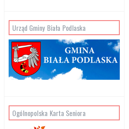
Urząd Gminy Biała Podlaska
Ogólnopolska Karta Seniora