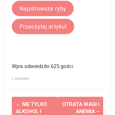
Najzdrowsze ryby
Przeczytaj artykuł
Wpis odwiedziło 625 gości
ZDROWIE
Z
←
NIE TYLKO
UTRATA WAGI I
o
ALKOHOL I
ANEMIA –