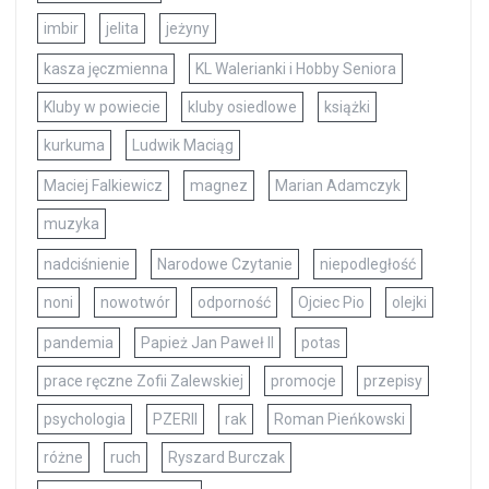
imbir
jelita
jeżyny
kasza jęczmienna
KL Walerianki i Hobby Seniora
Kluby w powiecie
kluby osiedlowe
książki
kurkuma
Ludwik Maciąg
Maciej Falkiewicz
magnez
Marian Adamczyk
muzyka
nadciśnienie
Narodowe Czytanie
niepodległość
noni
nowotwór
odporność
Ojciec Pio
olejki
pandemia
Papież Jan Paweł II
potas
prace ręczne Zofii Zalewskiej
promocje
przepisy
psychologia
PZERII
rak
Roman Pieńkowski
różne
ruch
Ryszard Burczak