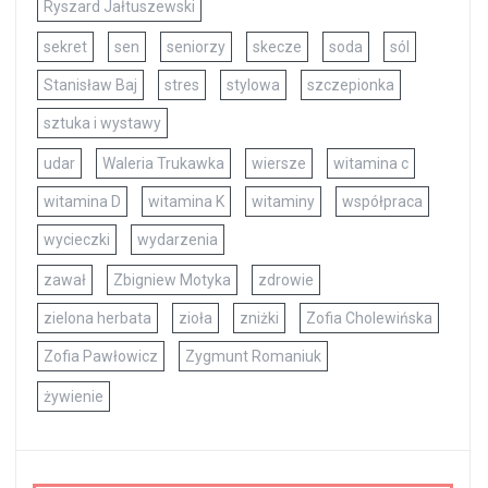
Ryszard Jałtuszewski
sekret
sen
seniorzy
skecze
soda
sól
Stanisław Baj
stres
stylowa
szczepionka
sztuka i wystawy
udar
Waleria Trukawka
wiersze
witamina c
witamina D
witamina K
witaminy
współpraca
wycieczki
wydarzenia
zawał
Zbigniew Motyka
zdrowie
zielona herbata
zioła
zniżki
Zofia Cholewińska
Zofia Pawłowicz
Zygmunt Romaniuk
żywienie