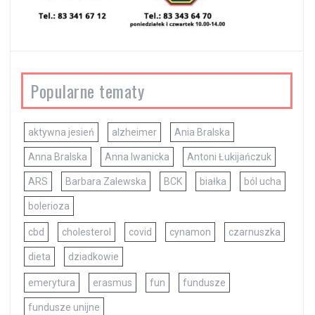
Popularne tematy
aktywna jesień
alzheimer
Ania Bralska
Anna Bralska
Anna Iwanicka
Antoni Łukijańczuk
ARS
Barbara Zalewska
BCK
białka
ból ucha
bolerioza
cbd
cholesterol
covid
cynamon
czarnuszka
dieta
dziadkowie
emerytura
erasmus
fun
fundusze
fundusze unijne