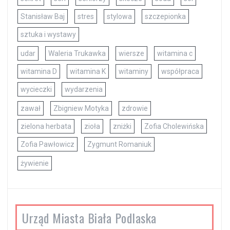
Stanisław Baj
stres
stylowa
szczepionka
sztuka i wystawy
udar
Waleria Trukawka
wiersze
witamina c
witamina D
witamina K
witaminy
współpraca
wycieczki
wydarzenia
zawał
Zbigniew Motyka
zdrowie
zielona herbata
zioła
zniżki
Zofia Cholewińska
Zofia Pawłowicz
Zygmunt Romaniuk
żywienie
Urząd Miasta Biała Podlaska