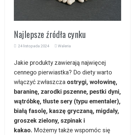
i
Najlepsze źródła cynku
24 listopada 2024
Waleria
Jakie produkty zawierają najwięcej
cennego pierwiastka? Do diety warto
włączyć zwłaszcza
ostrygi, wołowinę,
baraninę, zarodki pszenne, pestki dyni,
wątróbkę, tłuste sery (typu ementaler),
białą fasolę, kaszę gryczaną, migdały,
groszek zielony, szpinak i
kakao.
Możemy także wspomóc się