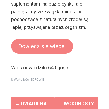
suplementami na bazie cynku, ale
pamiętajmy, że związki mineralne
pochodzące z naturalnych źródeł są
lepiej przyswajane przez organizm.
Dowiedz się więcej
Wpis odwiedziło 640 gości
Warto jeść
,
ZDROWIE
Z
←
UWAGA NA
WODOROSTY