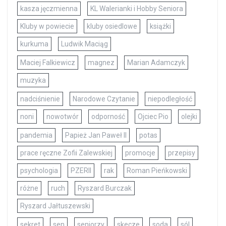
kasza jęczmienna
KL Walerianki i Hobby Seniora
Kluby w powiecie
kluby osiedlowe
książki
kurkuma
Ludwik Maciąg
Maciej Falkiewicz
magnez
Marian Adamczyk
muzyka
nadciśnienie
Narodowe Czytanie
niepodległość
noni
nowotwór
odporność
Ojciec Pio
olejki
pandemia
Papież Jan Paweł II
potas
prace ręczne Zofii Zalewskiej
promocje
przepisy
psychologia
PZERII
rak
Roman Pieńkowski
różne
ruch
Ryszard Burczak
Ryszard Jałtuszewski
sekret
sen
seniorzy
skecze
soda
sól