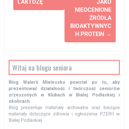
o
LAKTOZĘ
JAKO
NIEOCENIONE
b
ŹRÓDŁA
a
BIOAKTYWNYC
c
H PROTEIN
→
z
w
p
i
Witaj na blogu seniora
s
y
Blog Walerii Mieleszko powstał po to, aby
prezentować działalność i twórczość seniorów
zrzeszonych w Klubach w Białej Podlaskiej i
okolicach.
Blog prezentuje materiały archiwalne oraz bieżące
materiały dotyczące zdrowia i ogłoszenia PZERII w
Białej Podlaskiej.