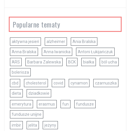
Popularne tematy
aktywna jesień
alzheimer
Ania Bralska
Anna Bralska
Anna Iwanicka
Antoni Łukijańczuk
ARS
Barbara Zalewska
BCK
białka
ból ucha
bolerioza
cbd
cholesterol
covid
cynamon
czarnuszka
dieta
dziadkowie
emerytura
erasmus
fun
fundusze
fundusze unijne
imbir
jelita
jeżyny