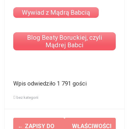
Wywiad z Mądrą Babcią
Blog Beaty Boruckiej, czyli
Mądrej Babci
Wpis odwiedziło 1 791 gości
bez kategorii
Z
←
ZAPISY DO
WŁAŚCIWOŚCI