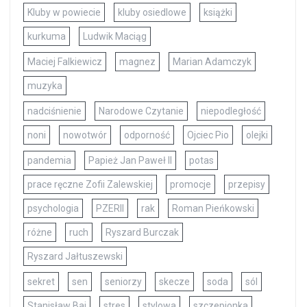
Kluby w powiecie
kluby osiedlowe
książki
kurkuma
Ludwik Maciąg
Maciej Falkiewicz
magnez
Marian Adamczyk
muzyka
nadciśnienie
Narodowe Czytanie
niepodległość
noni
nowotwór
odporność
Ojciec Pio
olejki
pandemia
Papież Jan Paweł II
potas
prace ręczne Zofii Zalewskiej
promocje
przepisy
psychologia
PZERII
rak
Roman Pieńkowski
różne
ruch
Ryszard Burczak
Ryszard Jałtuszewski
sekret
sen
seniorzy
skecze
soda
sól
Stanisław Baj
stres
stylowa
szczepionka