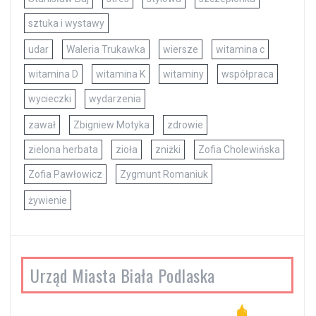
sztuka i wystawy
udar
Waleria Trukawka
wiersze
witamina c
witamina D
witamina K
witaminy
współpraca
wycieczki
wydarzenia
zawał
Zbigniew Motyka
zdrowie
zielona herbata
zioła
zniżki
Zofia Cholewińska
Zofia Pawłowicz
Zygmunt Romaniuk
żywienie
Urząd Miasta Biała Podlaska