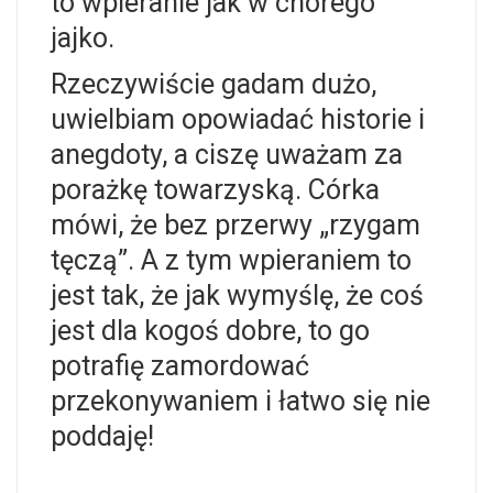
to wpieranie jak w chorego
jajko.
Rzeczywiście gadam dużo,
uwielbiam opowiadać historie i
anegdoty, a ciszę uważam za
porażkę towarzyską. Córka
mówi, że bez przerwy „rzygam
tęczą”. A z tym wpieraniem to
jest tak, że jak wymyślę, że coś
jest dla kogoś dobre, to go
potrafię zamordować
przekonywaniem i łatwo się nie
poddaję!