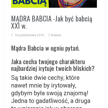
i
MĄDRA BABCIA -Jak być babcią
XXI w.
10 października 2019
Waleria
Mądra Babcia w ogniu pytań.
Jaka cecha twojego charakteru
najbardziej irytuje twoich bliskich?
Są takie dwie cechy, które
nawet mnie by irytowały,
gdybym była swoją znajomą!
Jedna to gadatliwość, a druga