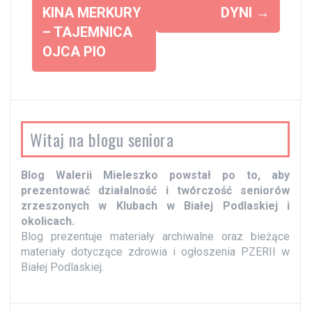
o
KINA MERKURY
DYNI
→
– TAJEMNICA
b
OJCA PIO
a
c
z
w
Witaj na blogu seniora
p
i
Blog Walerii Mieleszko powstał po to, aby
s
prezentować działalność i twórczość seniorów
y
zrzeszonych w Klubach w Białej Podlaskiej i
okolicach.
Blog prezentuje materiały archiwalne oraz bieżące
materiały dotyczące zdrowia i ogłoszenia PZERII w
Białej Podlaskiej.