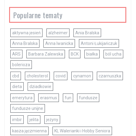
Popularne tematy
aktywna jesień
alzheimer
Ania Bralska
Anna Bralska
Anna Iwanicka
Antoni Łukijańczuk
ARS
Barbara Zalewska
BCK
białka
ból ucha
bolerioza
cbd
cholesterol
covid
cynamon
czarnuszka
dieta
dziadkowie
emerytura
erasmus
fun
fundusze
fundusze unijne
imbir
jelita
jeżyny
kasza jęczmienna
KL Walerianki i Hobby Seniora