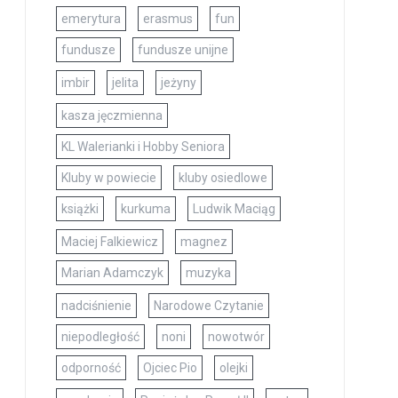
emerytura
erasmus
fun
fundusze
fundusze unijne
imbir
jelita
jeżyny
kasza jęczmienna
KL Walerianki i Hobby Seniora
Kluby w powiecie
kluby osiedlowe
książki
kurkuma
Ludwik Maciąg
Maciej Falkiewicz
magnez
Marian Adamczyk
muzyka
nadciśnienie
Narodowe Czytanie
niepodległość
noni
nowotwór
odporność
Ojciec Pio
olejki