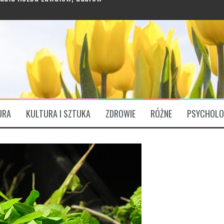
grawitację?
ątkowo bogaty profil odżywczy
URA
KULTURA I SZTUKA
ZDROWIE
RÓŻNE
PSYCHOLO
ózgu. „Są Świętym Graalem”
padła liczba zawałów, udarów