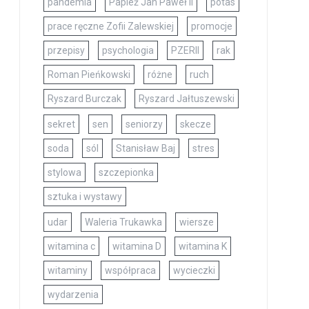
pandemia
Papież Jan Paweł II
potas
prace ręczne Zofii Zalewskiej
promocje
przepisy
psychologia
PZERII
rak
Roman Pieńkowski
różne
ruch
Ryszard Burczak
Ryszard Jałtuszewski
sekret
sen
seniorzy
skecze
soda
sól
Stanisław Baj
stres
stylowa
szczepionka
sztuka i wystawy
udar
Waleria Trukawka
wiersze
witamina c
witamina D
witamina K
witaminy
współpraca
wycieczki
wydarzenia