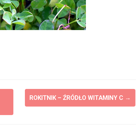
ROKITNIK – ŹRÓDŁO WITAMINY C
→