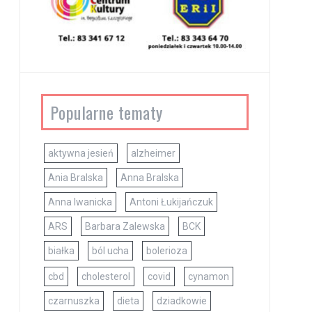
Popularne tematy
aktywna jesień
alzheimer
Ania Bralska
Anna Bralska
Anna Iwanicka
Antoni Łukijańczuk
ARS
Barbara Zalewska
BCK
białka
ból ucha
bolerioza
cbd
cholesterol
covid
cynamon
czarnuszka
dieta
dziadkowie