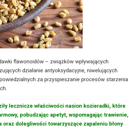
 dawki flawonoidów – związków wpływających
ujących działanie antyoksydacyjne, niwelujących
owiedzialnych za przyspieszanie procesów starzenia
ch.
y lecznicze właściwości nasion kozieradki, które
armowy, pobudzając apetyt, wspomagając trawienie,
 oraz dolegliwości towarzyszące zapaleniu błony