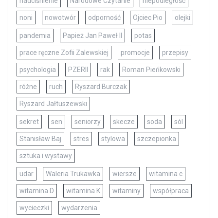
nadciśnienie
Narodowe Czytanie
niepodległość
noni
nowotwór
odporność
Ojciec Pio
olejki
pandemia
Papież Jan Paweł II
potas
prace ręczne Zofii Zalewskiej
promocje
przepisy
psychologia
PZERII
rak
Roman Pieńkowski
różne
ruch
Ryszard Burczak
Ryszard Jałtuszewski
sekret
sen
seniorzy
skecze
soda
sól
Stanisław Baj
stres
stylowa
szczepionka
sztuka i wystawy
udar
Waleria Trukawka
wiersze
witamina c
witamina D
witamina K
witaminy
współpraca
wycieczki
wydarzenia