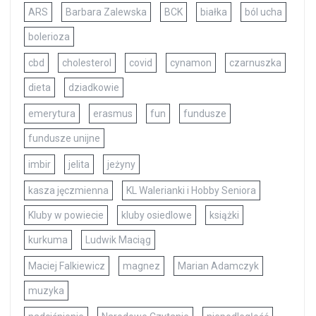
ARS
Barbara Zalewska
BCK
białka
ból ucha
bolerioza
cbd
cholesterol
covid
cynamon
czarnuszka
dieta
dziadkowie
emerytura
erasmus
fun
fundusze
fundusze unijne
imbir
jelita
jeżyny
kasza jęczmienna
KL Walerianki i Hobby Seniora
Kluby w powiecie
kluby osiedlowe
książki
kurkuma
Ludwik Maciąg
Maciej Falkiewicz
magnez
Marian Adamczyk
muzyka