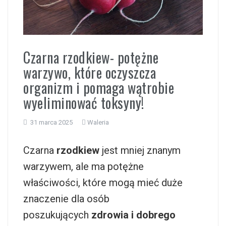
i
Czarna rzodkiew- potężne
warzywo, które oczyszcza
organizm i pomaga wątrobie
wyeliminować toksyny!
31 marca 2025
Waleria
Czarna
rzodkiew
jest mniej znanym
warzywem, ale ma potężne
właściwości, które mogą mieć duże
znaczenie dla osób
poszukujących
zdrowia i dobrego