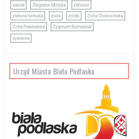
zawał
Zbigniew Motyka
zdrowie
zielona herbata
zioła
zniżki
Zofia Cholewińska
Zofia Pawłowicz
Zygmunt Romaniuk
żywienie
Urząd Miasta Biała Podlaska